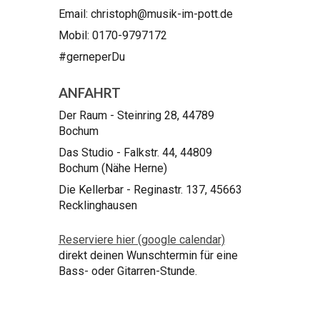
Email: christoph@musik-im-pott.de
Mobil: 0170-9797172
#gerneperDu
ANFAHRT
Der Raum - Steinring 28, 44789
Bochum
Das Studio - Falkstr. 44, 44809
Bochum (Nähe Herne)
Die Kellerbar - Reginastr. 137, 45663
Recklinghausen
Reserviere hier (google calendar)
direkt deinen Wunschtermin für eine
Bass- oder G
itarren-Stunde
.